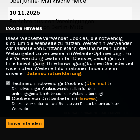
Oberjünne- Märkische Heide
10.11.2025
Berichte aus den Vereinigungen
Senioren Union Berlin-Mitte
Cookie Hinweis
Diese Webseite verwendet Cookies, die notwendig
sind, um die Webseite zu nutzen. Weiterhin verwenden
wir Dienste von Drittanbietern, die uns helfen, unser
IMPRESSUM
DATENSCHUTZ
Webangebot zu verbessern (Website-Optmierung). Für
die Verwendung bestimmter Dienste, benötigen wir
KONTAKT
Ihre Einwilligung. Ihre Einwilligung können Sie jederzeit
widerrufen. Weitere Informationen finden Sie in
unserer
Datenschutzerklärung
.
Technisch notwendige Cookies (
Übersicht
)
@2026 Senioren Union der CDU
Die notwendigen Cookies werden allein für den
Mitte
ordnungsgemäßen Gebrauch der Webseite benötigt.
Cookies von Drittanbietern (
Hinweis
)
Alle Rechte vorbehalten.
Derzeit verzichten wir auf Scripte von Drittanbietern auf der
Webseite.
REALISATION: SHARKNESS MEDIA GMBH & CO. KG
Einverstanden