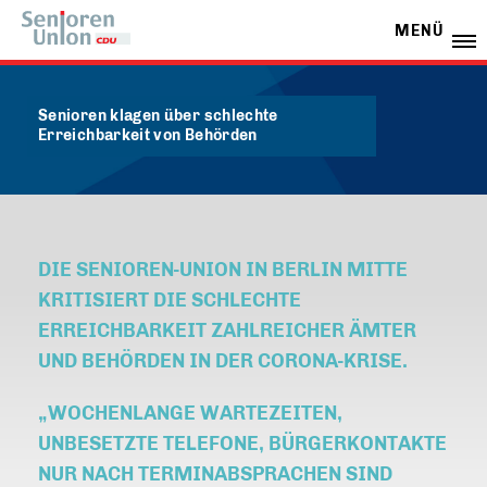
MENÜ
Senioren klagen über schlechte
Erreichbarkeit von Behörden
DIE SENIOREN-UNION IN BERLIN MITTE
KRITISIERT DIE SCHLECHTE
ERREICHBARKEIT ZAHLREICHER ÄMTER
UND BEHÖRDEN IN DER CORONA-KRISE.
WOCHENLANGE WARTEZEITEN,
UNBESETZTE TELEFONE, BÜRGERKONTAKTE
NUR NACH TERMINABSPRACHEN SIND