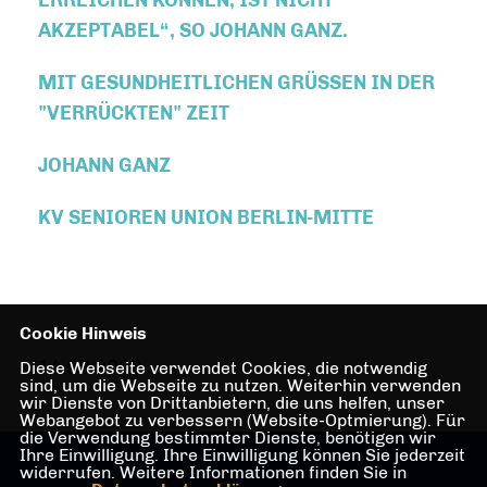
ERREICHEN KÖNNEN, IST NICHT
AKZEPTABEL“, SO JOHANN GANZ.
MIT GESUNDHEITLICHEN GRÜSSEN IN DER "
VERRÜCKTEN" ZEIT
JOHANN GANZ
KV SENIOREN UNION BERLIN-MITTE
Cookie Hinweis
14.08.2020
Diese Webseite verwendet Cookies, die notwendig
sind, um die Webseite zu nutzen. Weiterhin verwenden
wir Dienste von Drittanbietern, die uns helfen, unser
Webangebot zu verbessern (Website-Optmierung). Für
die Verwendung bestimmter Dienste, benötigen wir
Ihre Einwilligung. Ihre Einwilligung können Sie jederzeit
widerrufen. Weitere Informationen finden Sie in